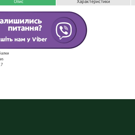
Опис
Характеристики
балки
as
17
р