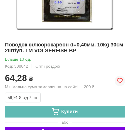
Поводок флюорокарбон d=0,40мм. 10kg 30см
2шт/уп. ТМ VOLSERFISH BP
Більше 10 од.
Код: 338842
Опт і роздріб
64,28
₴
Мінімальна сума замовлення на сайті — 200 ₴
58,91 ₴
від 7 шт.
Купити
або