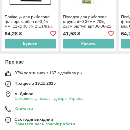
Повідець для риболовлі
Поводок для риболовлі
Пові
флюорокарбон d=0,45
струна d=0,36мм 20kg
флю
мм. 12kg 30 см 2 шт./пач.
22см 5шт/уп арт.36-36-22
мм. 
ТМ VOLSERFISH BP
ТМ FISHING ROI BP
ТМ 
64,28
41,58
64,
₴
₴
Купити
Купити
Про нас
97% позитивних з 167 відгуків за рік
Працює з 19.11.2015
м. Дніпро
Самовивозу немає!, Дніпро, Україна
Контакти
Сьогодні вихідний
Показати весь графік роботи