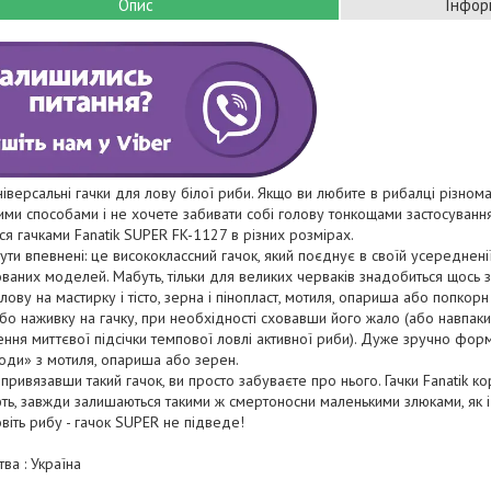
Опис
Інфор
ніверсальні гачки для лову білої риби. Якщо ви любите в рибалці різноман
ими способами і не хочете забивати собі голову тонкощами застосування
ся гачками Fanatik SUPER FK-1127 в різних розмірах.
ти впевнені: це висококлассний гачок, який поєднує в своїй усереднені
ованих моделей. Мабуть, тільки для великих черваків знадобиться щось з
лову на мастирку і тісто, зерна і пінопласт, мотиля, опариша або попкорн
бо наживку на гачку, при необхідності сховавши його жало (або навпак
ння миттєвої підсічки темпової ловлі активної риби). Дуже зручно форму
оди» з мотиля, опариша або зерен.
привязавши такий гачок, ви просто забуваєте про нього. Гачки Fanatik к
ть, завжди залишаються такими ж смертоносни маленькими злюками, як 
віть рибу - гачок SUPER не підведе!
ва : Україна