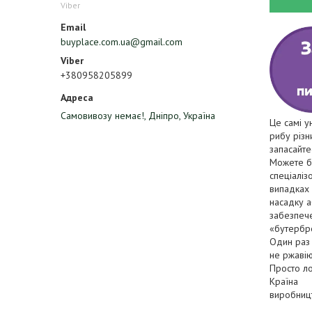
Viber
buyplace.com.ua@gmail.com
+380958205899
Самовивозу немає!, Дніпро, Україна
Це самі у
рибу різн
запасайте
Можете бу
спеціаліз
випадках 
насадку а
забезпече
«бутербр
Один раз 
не ржавію
Просто ло
Країна
виробницт