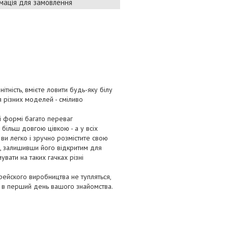
мація для замовлення
ітність, вмієте ловити будь-яку білу
 різних моделей - сміливо
ї формі багато переваг
 більш довгою цівкою - а у всіх
 ви легко і зручно розмістите свою
и, залишивши його відкритим для
вати на таких гачках різні
орейского виробництва не тупляться,
і в перший день вашого знайомства.