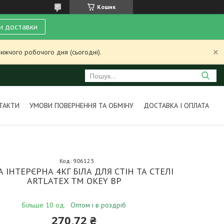
Кошик
и доставки
ижчого робочого дня (сьогодні).
ТАКТИ
УМОВИ ПОВЕРНЕННЯ ТА ОБМІНУ
ДОСТАВКА І ОПЛАТА
Код:
906123
 ІНТЕРЄРНА 4КГ БІЛА ДЛЯ СТІН ТА СТЕЛІ
ARTLATEX ТМ OKEY BP
Більше 10 од.
Оптом і в роздріб
270,72 ₴