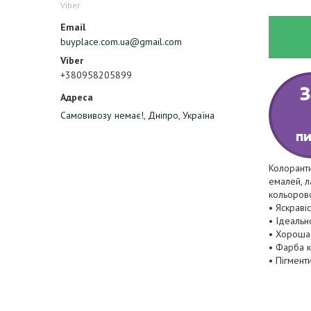
Viber
buyplace.com.ua@gmail.com
+380958205899
Самовивозу немає!, Дніпро, Україна
Колоранти
емалей, л
кольоров
• Яскравіс
• Ідеальн
• Хороша 
• Фарба 
• Пігмент