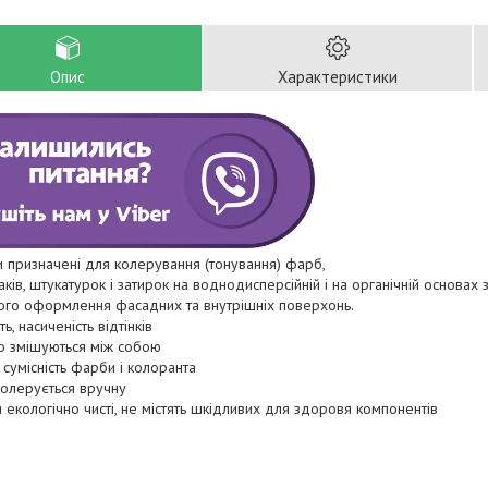
Опис
Характеристики
 призначені для колерування (тонування) фарб,
аків, штукатурок і затирок на воднодисперсійній і на органічній основах
ого оформлення фасадних та внутрішніх поверхонь.
ть, насиченість відтінків
о змішуються між собою
сумісність фарби і колоранта
колерується вручну
и екологічно чисті, не містять шкідливих для здоровя компонентів