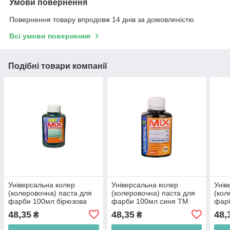
Умови повернення
Повернення товару впродовж 14 днів за домовленістю
Всі умови повернення
Подібні товари компанії
Універсальна колер
Універсальна колер
Унів
(колеровочна) паста для
(колеровочна) паста для
(кол
фарби 100мл бірюзова
фарби 100мл синя ТМ
фарб
ТМ MIX CONCENTRATE
MIX CONCENTRATE BP
MIX
48,35
48,35
48,
₴
₴
BP