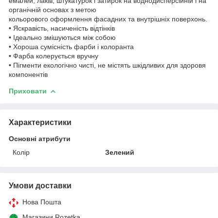
емалей, лаків, штукатурок і затирок на воднодисперсійній і на
органічній основах з метою
кольорового оформлення фасадних та внутрішніх поверхонь.
• Яскравість, насиченість відтінків
• Ідеально змішуються між собою
• Хороша сумісність фарби і колоранта
• Фарба колерується вручну
• Пігменти екологічно чисті, не містять шкідливих для здоровя
компонентів
Приховати
Характеристики
Основні атрибути
Колір
Зелений
Умови доставки
Нова Пошта
Магазини Rozetka