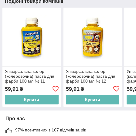
Подібні товари компанії
Універсальна колер
Універсальна колер
Унів
(колеровочна) паста для
(колеровочна) паста для
(кол
фарби 100 мл № 11
фарби 100 мл № 12
фар
лимонний ТМ UNIVERSAL
сонячно-жовтий ТМ
жов
59,91
59,91
59,
₴
₴
PP BP
UNIVERSAL PP BP
BP
Купити
Купити
Про нас
97% позитивних з 167 відгуків за рік