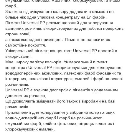
емульсійних, клейових, масляних, хлоркаучукових та інших
фарб.
Залежно від очікуваного кольору додавати в кількості не
більше ніж одна упаковка концентрату на 1л фарби.
Пігмент Universal PP рекомендований для колерування
вапняних розчинів, використовуваних для побілки поверхонь
строни зовні,
а також всередині приміщень. Пігмент не наносити як
самостійне покриття.
Універсальний пігмент концентрат Universal PP простий в
використанні.
Має широку палітру кольорів. Універсальний пігмент
концентрат Universal PP використовується для колерування
вододисперсійних акрилових, латексних фарб фасадних та
інтерєрних, шпаклівок і штукатурок, емалей і фарб на основі
розчинників.
Universal PP є водною дисперсією пігментів з додаванням
допоміжних речовин,
що дозволяють змішувати його також з виробами на базі
розчинників.
Призначений для колерування у вибраний колір готових
водно-дисперсійних фарб і фарб на розчинниках:
емульсійних фарб, олійно-фталевих, нітроцелюлозних і
хлорокаучукових емалей.