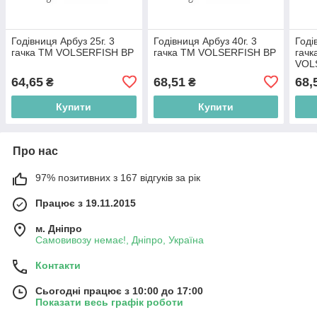
Годівниця Арбуз 25г. 3
Годівниця Арбуз 40г. 3
Годі
гачка ТМ VOLSERFISH BP
гачка ТМ VOLSERFISH BP
гачк
VOL
64,65
68,51
68,
₴
₴
Купити
Купити
Про нас
97% позитивних з 167 відгуків за рік
Працює з 19.11.2015
м. Дніпро
Самовивозу немає!, Дніпро, Україна
Контакти
Сьогодні працює з 10:00 до 17:00
Показати весь графік роботи