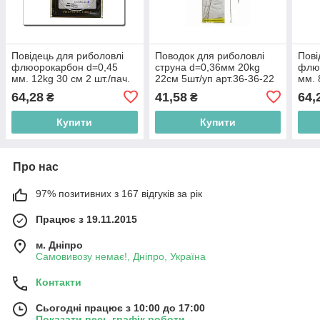
Повідець для риболовлі
Поводок для риболовлі
Пові
флюорокарбон d=0,45
струна d=0,36мм 20kg
флю
мм. 12kg 30 см 2 шт./пач.
22см 5шт/уп арт.36-36-22
мм. 
ТМ VOLSERFISH BP
ТМ FISHING ROI BP
ТМ 
64,28
41,58
64,
₴
₴
Купити
Купити
Про нас
97% позитивних з 167 відгуків за рік
Працює з 19.11.2015
м. Дніпро
Самовивозу немає!, Дніпро, Україна
Контакти
Сьогодні працює з 10:00 до 17:00
Показати весь графік роботи