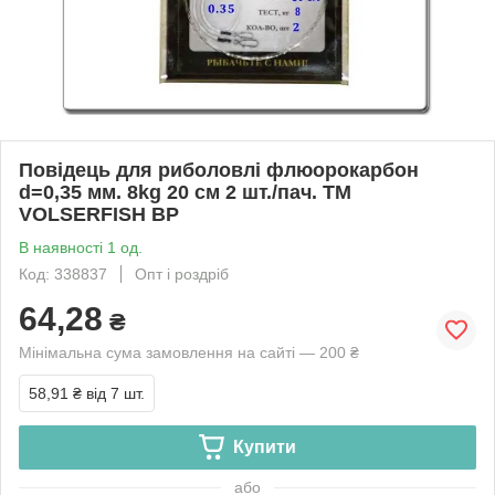
Повідець для риболовлі флюорокарбон
d=0,35 мм. 8kg 20 см 2 шт./пач. ТМ
VOLSERFISH BP
В наявності 1 од.
Код: 338837
Опт і роздріб
64,28
₴
Мінімальна сума замовлення на сайті — 200 ₴
58,91 ₴
від 7 шт.
Купити
або