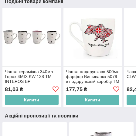
Подібні товари компанії
Чашка керамічна 340мл
Чашка подарункова 500мл
Чашк
Горох 4MIX KW 138 ТМ
фарфор Вишиванка 5079
CLW
INTEROS BP
в подарунковій коробці ТМ
KVARTA BP
81,03
177,75
82,
₴
₴
Купити
Купити
Акційні пропозиції та новинки