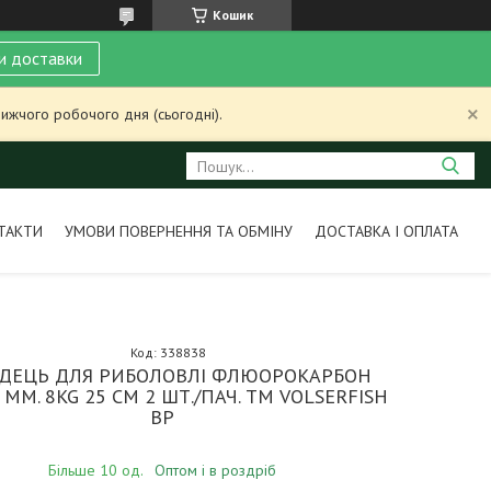
Кошик
и доставки
ижчого робочого дня (сьогодні).
ТАКТИ
УМОВИ ПОВЕРНЕННЯ ТА ОБМІНУ
ДОСТАВКА І ОПЛАТА
Код:
338838
ІДЕЦЬ ДЛЯ РИБОЛОВЛІ ФЛЮОРОКАРБОН
 ММ. 8KG 25 СМ 2 ШТ./ПАЧ. ТМ VOLSERFISH
BP
Більше 10 од.
Оптом і в роздріб