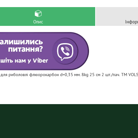
Опис
Інфор
 для риболовлі флюорокарбон d=0,35 мм. 8kg 25 см 2 шт./пач. ТМ VOL