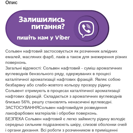
Опис
Сольвен нафтовий застосовується як розчинник алкідних
емалей, масляних фарб, лаків а також для знежирення різних
поверхонь.
Загальні відомості: Сольвен нафтовий - суміш ароматичних
вуглеводнів бензольного ряду, одержуваних в процесі
каталітичної ароматизації нафтових фракцій. Являє собою
безбарвну або слабо-жовтого кольору прозору рідину.
Сольвент отримують в процесах каталітичної ароматизації
нафтових фракцій. Складається з ароматичних вуглеводнів
близько 56%, решту становлять ненасичені вуглеводні.
ЗАСТОСУВАННЯСольвен нафтовийдля розведення
лакофарбових матеріалів і обробки поверхонь.
БЕЗПЕКА Сольвен нафтовий є легко займисту рідину володіє
середньо сильним подразнюють шкіру, слизові оболонки очей
і органи дихання. Всі роботи з розчинником в приміщенні