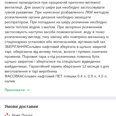
повинні проводитися при працюючій приточно-витяжної
вентиляції. Для захисту шкіри рук необхідно застосовувати
гумові рукавички. При нанесенні розбавленого ЛКМ методом
розпиленням органи дихання необхідно захищати
респіратором. При попаданні на шкіру розчинник необхідно
змити теплою водою з милом. При загорянні розчинників
застосовують наступні засоби пожежогасіння: воду в тонко
розпиленому вигляді, піну хімічну або повітряно-механічну із
стаціонарних установок або вогнегасників, вуглекислий газ.
ЗБЕРІГАННЯСольвен нафтовий зберігати в щільно закритій
тарі, оберігаючи від впливу тепла, вологи і прямих сонячних
променів. Порожня тара з-під розчинника повинна бути
щільно закритою і зберігатися на спеціально відведених
майданчиках. Гарантійний термін зберігання 12 місяців з дня
виготовлення в тарі виробника.
ФАСОВКАСольвен нафтовий ПЕТ пляшки 0.4 л, 0.9 л, 4.0 л,
налив.
Приховати
Умови доставки
Нова Пошта