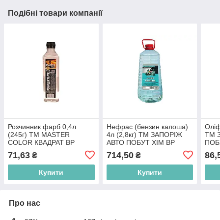
Подібні товари компанії
Розчинник фарб 0,4л
Нефрас (бензин калоша)
Оліф
(245г) ТМ МASTER
4л (2,8кг) ТМ ЗАПОРІЖ
ТМ 
COLOR КВАДРАТ BP
АВТО ПОБУТ ХІМ BP
ПОБ
71,63
714,50
86,
₴
₴
Купити
Купити
Про нас