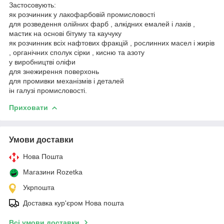
Застосовують:
як розчинник у лакофарбовій промисловості
для розведення олійних фарб , алкідних емалей і лаків ,
мастик на основі бітуму та каучуку
як розчинник всіх нафтових фракцій , рослинних масел і жирів
, органічних сполук сірки , кисню та азоту
у виробництві оліфи
для знежирення поверхонь
для промивки механізмів і деталей
ін галузі промисловості.
Приховати
Умови доставки
Нова Пошта
Магазини Rozetka
Укрпошта
Доставка кур'єром Нова пошта
Всі умови доставки