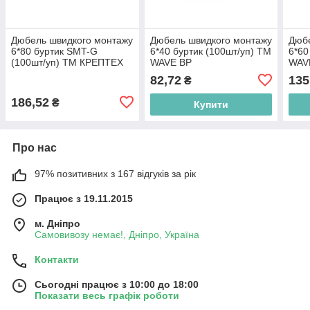
Дюбель швидкого монтажу
Дюбель швидкого монтажу
Дюбе
6*80 буртик SMT-G
6*40 буртик (100шт/уп) ТМ
6*60
(100шт/уп) ТМ КРЕПТЕХ
WAVE BP
WAV
BP
82,72
135
₴
186,52
₴
Купити
Про нас
97% позитивних з 167 відгуків за рік
Працює з 19.11.2015
м. Дніпро
Самовивозу немає!, Дніпро, Україна
Контакти
Сьогодні працює з 10:00 до 18:00
Показати весь графік роботи