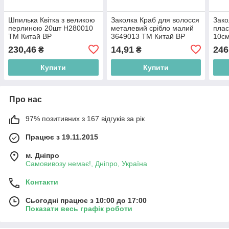
Шпилька Квітка з великою
Заколка Краб для волосся
Зако
перлиною 20шт H280010
металевий срібло малий
плас
ТМ Китай BP
3649013 ТМ Китай BP
10с
BP
230,46
14,91
246
₴
₴
Купити
Купити
Про нас
97% позитивних з 167 відгуків за рік
Працює з 19.11.2015
м. Дніпро
Самовивозу немає!, Дніпро, Україна
Контакти
Сьогодні працює з 10:00 до 17:00
Показати весь графік роботи