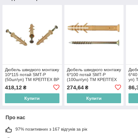
Дюбель швидкого монтажу
Дюбель швидкого монтажу
Дюбе
10*115 потай SMT-P
6*100 потай SMT-P
6*40
(50шт/уп) ТМ КРЕПТЕХ BP
(100шт/уп) ТМ КРЕПТЕХ
уп)
BP
418,12
274,64
86,
₴
₴
Купити
Купити
Про нас
97% позитивних з 167 відгуків за рік