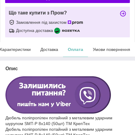
Що таке купити з Пром?
Замовлення під захистом
Доступна доставка
Характеристики
Доставка
Оплата
Умови повернення
Опис
Дюбель поліпропілен потайний з металевим ударним
шурупом SMT-P 8x140 (50шт) ТМ КрепТех
Дюбель поліпропілен потайний з металевим ударним
шурупом SMT-P 8x140 (50шт) ТМ КрепТех