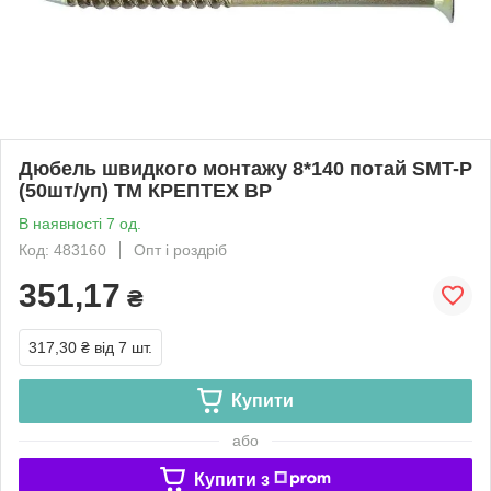
Дюбель швидкого монтажу 8*140 потай SMT-P
(50шт/уп) ТМ КРЕПТЕХ BP
В наявності 7 од.
Код: 483160
Опт і роздріб
351,17
₴
317,30 ₴
від 7 шт.
Купити
або
Купити з