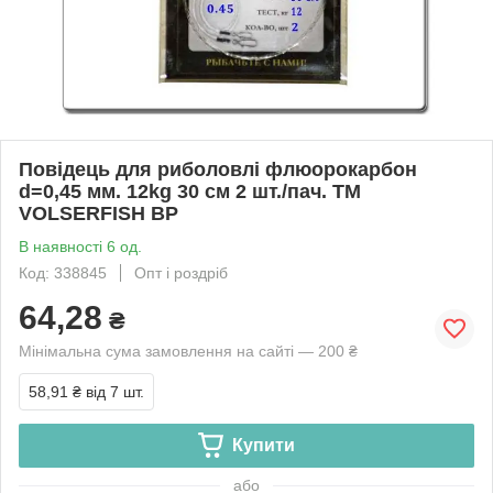
Повідець для риболовлі флюорокарбон
d=0,45 мм. 12kg 30 см 2 шт./пач. ТМ
VOLSERFISH BP
В наявності 6 од.
Код: 338845
Опт і роздріб
64,28
₴
Мінімальна сума замовлення на сайті — 200 ₴
58,91 ₴
від 7 шт.
Купити
або