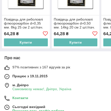
Повідець для риболовлі
Повідець для риболовлі
Пові
флюорокарбон d=0,35
флюорокарбон d=0,50
флю
мм. 8kg 25 см 2 шт./пач.
мм. 14kg 20 см 2 шт./пач.
мм. 
ТМ VOLSERFISH BP
ТМ VOLSERFISH BP
ТМ 
64,28
64,28
64,
₴
₴
Купити
Купити
Про нас
97% позитивних з 167 відгуків за рік
Працює з 19.11.2015
м. Дніпро
Самовивозу немає!, Дніпро, Україна
Контакти
Сьогодні вихідний
Показати весь графік роботи