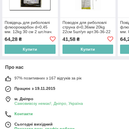
Повідець для риболовлі
Поводок для риболовлі
Пові
флюорокарбон d=0,45
струна d=0,36мм 20kg
флю
мм. 12kg 30 см 2 шт./пач.
22см 5шт/уп арт.36-36-22
мм. 
ТМ VOLSERFISH BP
ТМ FISHING ROI BP
ТМ 
64,28
41,58
64,
₴
₴
Купити
Купити
Про нас
97% позитивних з 167 відгуків за рік
Працює з 19.11.2015
м. Дніпро
Самовивозу немає!, Дніпро, Україна
Контакти
Сьогодні вихідний
Показати весь графік роботи