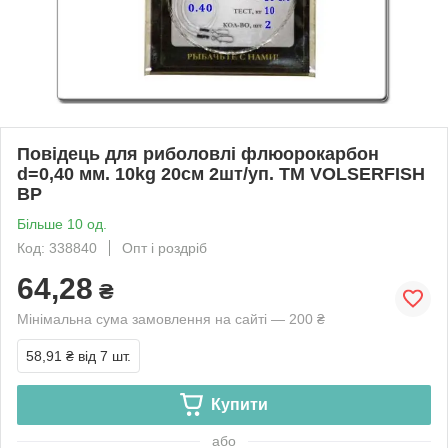
Повідець для риболовлі флюорокарбон
d=0,40 мм. 10kg 20см 2шт/уп. ТМ VOLSERFISH
BP
Більше 10 од.
Код: 338840
Опт і роздріб
64,28
₴
Мінімальна сума замовлення на сайті — 200 ₴
58,91 ₴
від 7 шт.
Купити
або