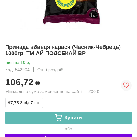
Принада вбивця карася (Часник-Чебрець)
1000гр. ТМ АЙ ПОДСЕКАЙ BP
Більше 10 од.
Код: 542904
Опт і роздріб
106,72
₴
Мінімальна сума замовлення на сайті — 200 ₴
97,75 ₴
від 7 шт.
Купити
або