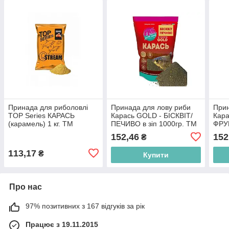
Принада для риболовлі
Принада для лову риби
Прин
TOP Series КАРАСЬ
Карась GOLD - БІСКВІТ/
Кар
(карамель) 1 кг. ТМ
ПЕЧИВО в зіп 1000гр. ТМ
ФРУК
G.STREAM BP
АЙ ПОДСЕКАЙ BP
АЙ 
152,46
152
₴
113,17
₴
Купити
Про нас
97% позитивних з 167 відгуків за рік
Працює з 19.11.2015