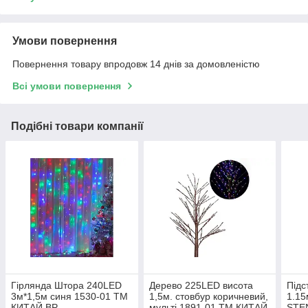
Умови повернення
Повернення товару впродовж 14 днів за домовленістю
Всі умови повернення
Подібні товари компанії
Гірлянда Штора 240LED
Дерево 225LED висота
Підс
3м*1,5м синя 1530-01 ТМ
1,5м. стовбур коричневий,
1.15
КИТАЙ BP
мульті 1891-01 ТМ КИТАЙ
STE