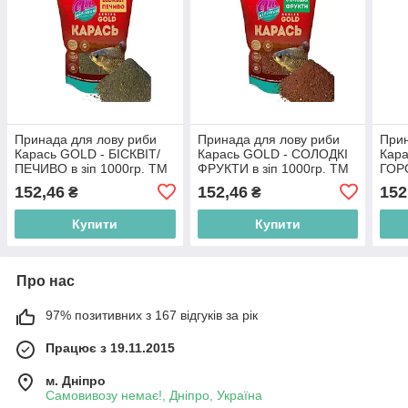
Принада для лову риби
Принада для лову риби
Прин
Карась GOLD - БІСКВІТ/
Карась GOLD - СОЛОДКІ
Кар
ПЕЧИВО в зіп 1000гр. ТМ
ФРУКТИ в зіп 1000гр. ТМ
ГОРО
АЙ ПОДСЕКАЙ BP
АЙ ПОДСЕКАЙ BP
АЙ 
152,46
152,46
152
₴
₴
Купити
Купити
Про нас
97% позитивних з 167 відгуків за рік
Працює з 19.11.2015
м. Дніпро
Самовивозу немає!, Дніпро, Україна