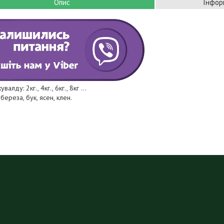
Опис
Інфор
валду: 2кг., 4кг., 6кг., 8кг ...
береза, бук, ясен, клен.