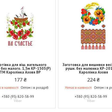
отівка для віш. вагельного
Заготовка для вишивки вес
 без малого. 1,5м КР-1503(Р)
рушн. без малюнка КР-20
ТМ Каролінка Азовя BP
Каролінка Азовя
177 ₴
224 ₴
Оптом і в роздріб
Оптом і в р
 в наявності
Немає в наявності
+380 (95) 820-58-99
+380 (95) 820-58-99
Viber
Viber