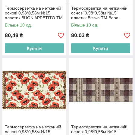
Термосерветка на нетканній
Термосерветка на нетканній
основі 0,98*0,58м №15
основі 0,98*0,58м №15
пластик BUON APPETITO ТМ
пластик В′язка ТМ Bona
Bona Domus BP
Domus BP
Більше 10 од.
Більше 10 од.
80,48
80,03
₴
₴
Купити
Купити
Термосерветка на нетканній
Термосерветка на нетканній
основі 0,98*0,58м №15
основі 0,98*0,58м №15