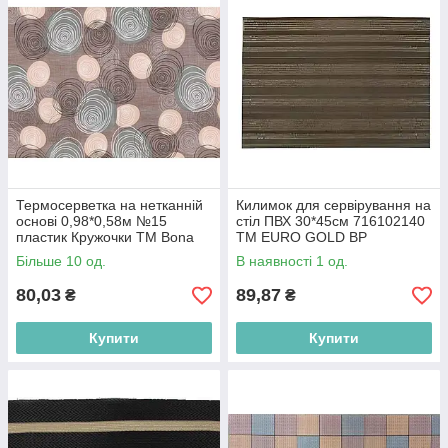
Термосерветка на нетканній
Килимок для сервірування на
основі 0,98*0,58м №15
стіл ПВХ 30*45см 716102140
пластик Кружочки ТМ Bona
ТМ EURO GOLD BP
Domus BP
Більше 10 од.
В наявності 1 од.
80,03
89,87
₴
₴
Купити
Купити