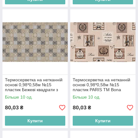
Термосерветка на нетканній
Термосерветка на нетканній
основі 0,98*0,58м №15
основі 0,98*0,58м №15
пластик Бежеві квадрати з
пластик PARIS ТМ Bona
візерунками ТМ Bona Domus
Domus BP
Більше 10 од.
Більше 10 од.
BP
80,03
80,03
₴
₴
Купити
Купити