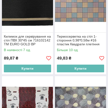
Килимок для сервірування на
Термосерветка на стіл 1-
стіл ПВХ 30*45 см 716102142
стороння 0,98*0,58м #16
ТМ EURO GOLD BP
пластик Квадрати плетіння
ТМ Bona Domus BP
В наявності 7 од.
Більше 10 од.
89,87
49,83
₴
₴
Купити
Купити