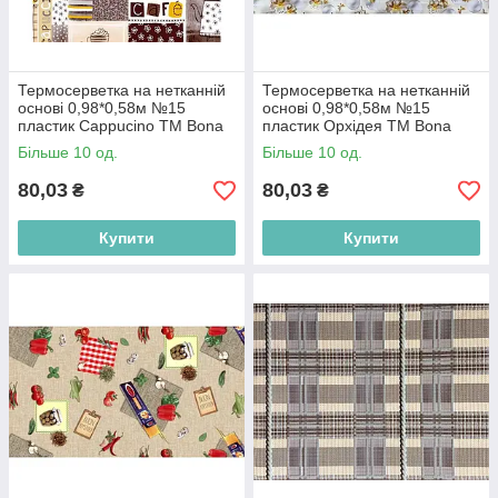
Термосерветка на нетканній
Термосерветка на нетканній
основі 0,98*0,58м №15
основі 0,98*0,58м №15
пластик Cappucino ТМ Bona
пластик Орхідея ТМ Bona
Domus BP
Domus BP
Більше 10 од.
Більше 10 од.
80,03
80,03
₴
₴
Купити
Купити