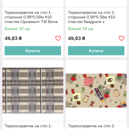
Термосерветка на стіл 1-
Термосерветка на стіл 1-
стороння 0,98*0,58м #16
стороння 0,98*0,58м #16
пластик Орнамент ТМ Bona
пластик Квадрати з
Domus BP
візерунками ТМ Bona Domus
Більше 10 од.
Більше 10 од.
BP
49,83
49,83
₴
₴
Купити
Купити
Термосерветка на стіл 1-
Термосерветка на стіл 2-