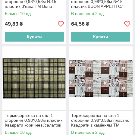
стороння 0,98*0,58м №15
стороння 0,98*0,58м №15
пластик В′язка ТМ Bona
пластик BUON APPETITO/
Domus BP
квіти на сірому ТМ Bona
Більше 10 од.
В наявності 2 од.
Domus BP
49,83
64,56
₴
₴
Купити
Купити
Термосерветка на стіл 1-
Термосерветка на стіл 1-
стороння 0,98*0,58м пластик
стороння 0,98*0,58м пластик
Квадрати коричневі/салатові
Квадрати з камінням ТМ
ТМ BONA DOMUS BP
BONA DOMUS BP
Більше 10 од.
В наявності 2 од.