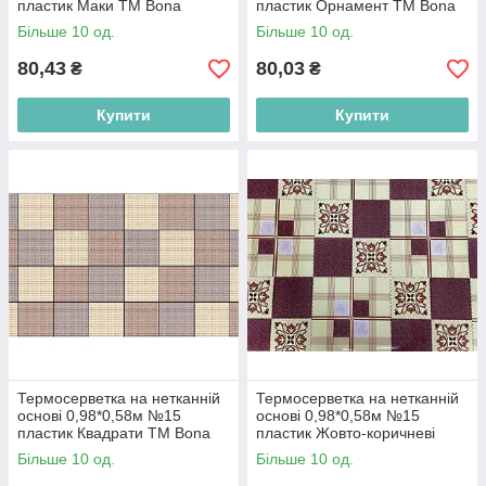
пластик Маки ТМ Bona
пластик Орнамент ТМ Bona
Domus BP
Domus BP
Більше 10 од.
Більше 10 од.
80,43
80,03
₴
₴
Купити
Купити
Термосерветка на нетканній
Термосерветка на нетканній
основі 0,98*0,58м №15
основі 0,98*0,58м №15
пластик Квадрати ТМ Bona
пластик Жовто-коричневі
Domus BP
квадрати ТМ Bona Domus BP
Більше 10 од.
Більше 10 од.