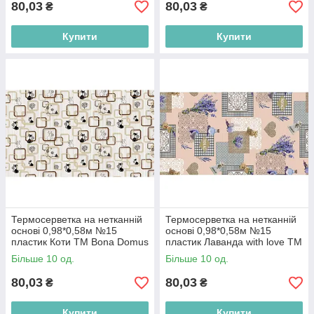
80,03
80,03
₴
₴
Купити
Купити
Термосерветка на нетканній
Термосерветка на нетканній
основі 0,98*0,58м №15
основі 0,98*0,58м №15
пластик Коти ТМ Bona Domus
пластик Лаванда with love ТМ
BP
Bona Domus BP
Більше 10 од.
Більше 10 од.
80,03
80,03
₴
₴
Купити
Купити