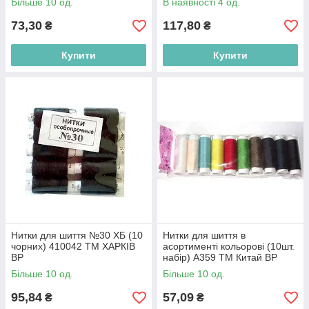
Більше 10 од.
В наявності 4 од.
73,30
117,80
₴
₴
Купити
Купити
Нитки для шиття №30 ХБ (10
Нитки для шиття в
чорних) 410042 ТМ ХАРКІВ
асортименті кольорові (10шт.
BP
набір) A359 ТМ Китай BP
Більше 10 од.
Більше 10 од.
95,84
57,09
₴
₴