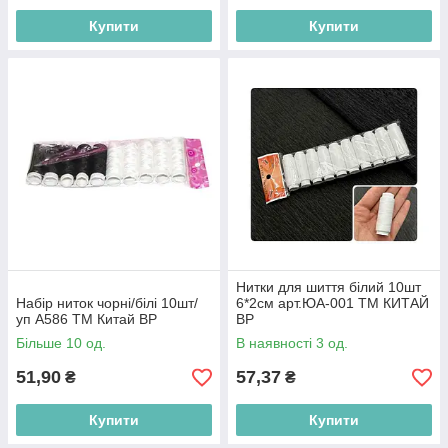
Купити
Купити
Нитки для шиття білий 10шт
Набір ниток чорні/білі 10шт/
6*2см арт.ЮА-001 ТМ КИТАЙ
уп A586 ТМ Китай BP
BP
Більше 10 од.
В наявності 3 од.
51,90
57,37
₴
₴
Купити
Купити