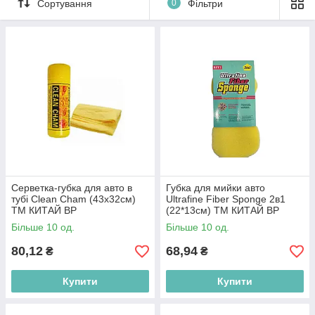
Сортування
0
Фільтри
Серветка-губка для авто в
Губка для мийки авто
тубі Clean Cham (43х32см)
Ultrafine Fiber Sponge 2в1
ТМ КИТАЙ BP
(22*13см) ТМ КИТАЙ BP
Більше 10 од.
Більше 10 од.
80,12
68,94
₴
₴
Купити
Купити