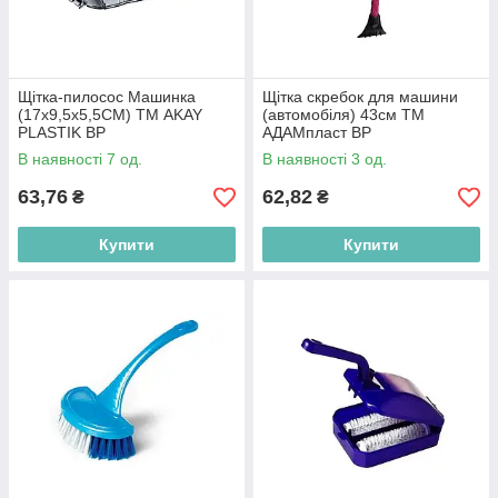
Щітка-пилосос Машинка
Щітка скребок для машини
(17х9,5х5,5СМ) ТМ AKAY
(автомобіля) 43см ТМ
PLASTIK BP
АДАМпласт BP
В наявності 7 од.
В наявності 3 од.
63,76
62,82
₴
₴
Купити
Купити