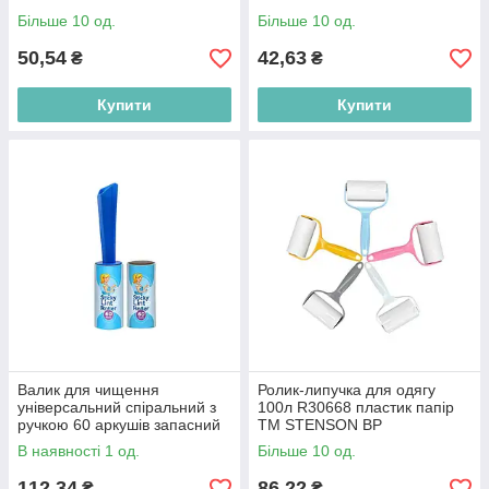
Більше 10 од.
Більше 10 од.
50,54
42,63
₴
₴
Купити
Купити
Валик для чищення
Ролик-липучка для одягу
універсальний спіральний з
100л R30668 пластик папір
ручкою 60 аркушів запасний
ТМ STENSON BP
блок 60 аркушів ТМ Sticky Lint
В наявності 1 од.
Більше 10 од.
Roller BP
112,34
86,22
₴
₴