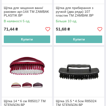
Щітка для чищення ванн/
Щітка для прибирання з
раковин арт.144 ТМ ZAMBAK
ручкой (два ряда) 107
PLASTIK BP
пластик ТМ ZAMBAK BP
В наявності 5 од.
Більше 10 од.
71,44
51,68
₴
₴
Купити
Купити
Щітка 14 * 6 см R85017 ТМ
Щітка 15.5 * 4.5см R85024
STENSON BP
ТМ STENSON BP