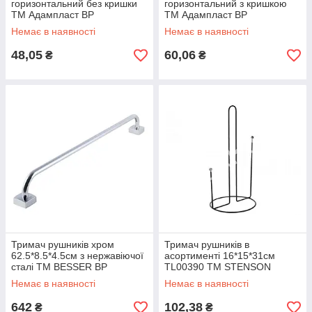
горизонтальний без кришки
горизонтальний з кришкою
ТМ Адампласт BP
ТМ Адампласт BP
Немає в наявності
Немає в наявності
48,05
60,06
₴
₴
Тримач рушників хром
Тримач рушників в
62.5*8.5*4.5см з нержавіючої
асортименті 16*15*31см
сталі ТМ BESSER BP
TL00390 ТМ STENSON
Немає в наявності
Немає в наявності
642
102,38
₴
₴