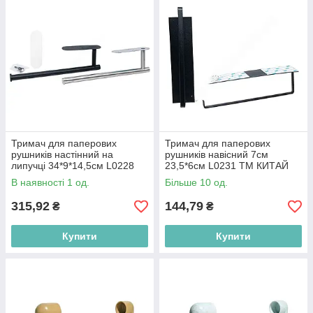
Тримач для паперових
Тримач для паперових
рушників настінний на
рушників навісний 7см
липучці 34*9*14,5см L0228
23,5*6см L0231 ТМ КИТАЙ
ТМ КИТАЙ BP
BP
В наявності 1 од.
Більше 10 од.
315,92
144,79
₴
₴
Купити
Купити