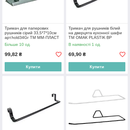
Тримач для паперових
Тримач для рушників білий
рушників сірий 33,5*7*10см
на дверцята кухонної шафи
арт.hold34Gr ТМ ММ-ПЛАСТ
ТМ OMAK PLASTIK BP
BP
Більше 10 од.
В наявності 1 од.
99,82
69,90
₴
₴
Купити
Купити