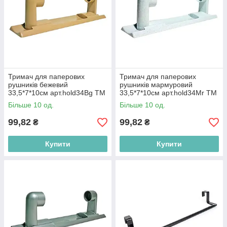
Тримач для паперових
Тримач для паперових
рушників бежевий
рушників мармуровий
33,5*7*10см арт.hold34Bg ТМ
33,5*7*10см арт.hold34Mr ТМ
ММ-ПЛАСТ BP
ММ-ПЛАСТ BP
Більше 10 од.
Більше 10 од.
99,82
99,82
₴
₴
Купити
Купити