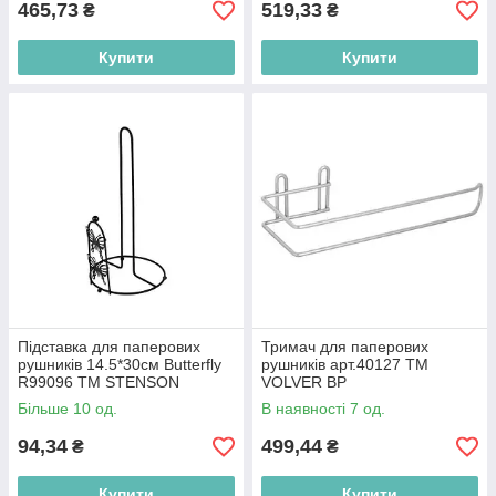
465,73
519,33
₴
₴
Купити
Купити
Підставка для паперових
Тримач для паперових
рушників 14.5*30см Butterfly
рушників арт.40127 ТМ
R99096 ТМ STENSON
VOLVER BP
Більше 10 од.
В наявності 7 од.
94,34
499,44
₴
₴
Купити
Купити