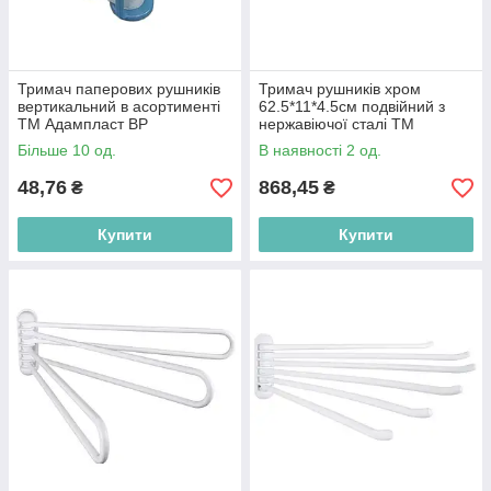
Тримач паперових рушників
Тримач рушників хром
вертикальний в асортименті
62.5*11*4.5см подвійний з
ТМ Адампласт BP
нержавіючої сталі ТМ
BESSER BP
Більше 10 од.
В наявності 2 од.
48,76
868,45
₴
₴
Купити
Купити