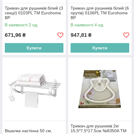
Тримач для рушників білий (3
Тримач для рушників білий (6
секції) 0103PL ТМ Eurohome
прутів) 0106PL ТМ Eurohome
BP
BP
В наявності 2 од.
В наявності 4 од.
671,96
947,81
₴
₴
Купити
Купити
Тримач для рушників 2кг
Вішалка настінна 50 см,
15,5*7,5*17,5см №8350A ТМ