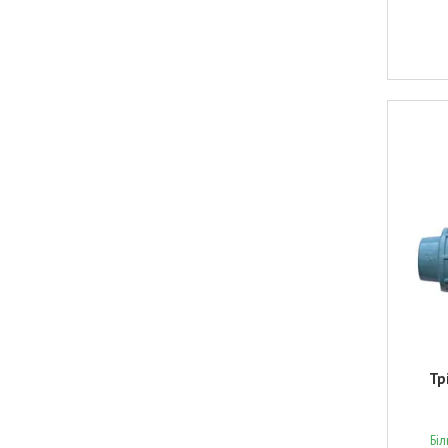
Тр
Бі