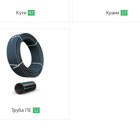
Кути
Крани
47
27
Труба ПЕ
12