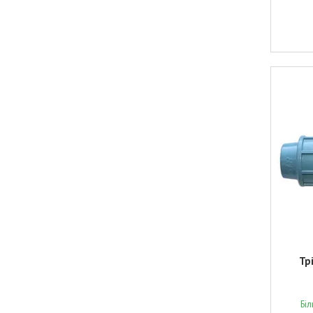
Тр
Бі