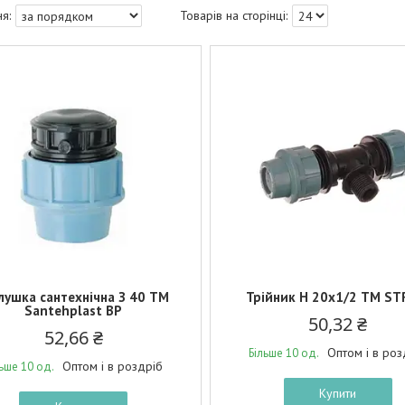
лушка сантехнічна З 40 ТМ
Трійник Н 20х1/2 ТМ ST
Santehplast BP
50,32 ₴
52,66 ₴
Оптом і в роз
Більше 10 од.
Оптом і в роздріб
льше 10 од.
Купити