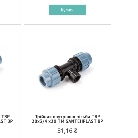
Купити
а ТВР
Трійник внутрішня різьба ТВР
AST BP
20x3/4 x20 ТМ SANTEHPLAST BP
31,16 ₴