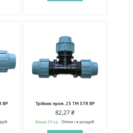
R BP
Трійник пром. 25 ТМ STR BP
82,27 ₴
дріб
Оптом і в роздріб
Більше 10 од.