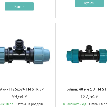
Купити
Купити
ійник Н 25х3/4 ТМ STR BP
Трійник 40 мм 1 З ТМ ST
59,64 ₴
127,54 ₴
Оптом і в роздріб
Оптом і в р
льше 10 од.
В наявності 7 од.