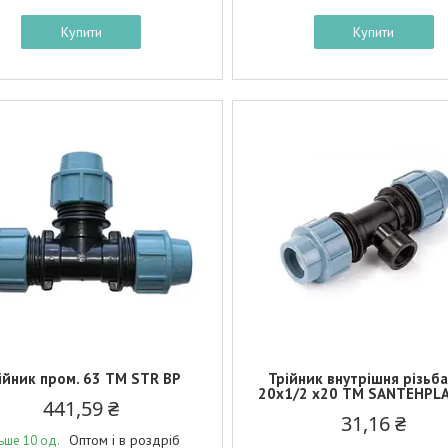
Купити
Купити
ійник пром. 63 ТМ STR BP
Трійник внутрішня різьб
20x1/2 x20 ТМ SANTEHPL
441,59 ₴
31,16 ₴
Оптом і в роздріб
льше 10 од.