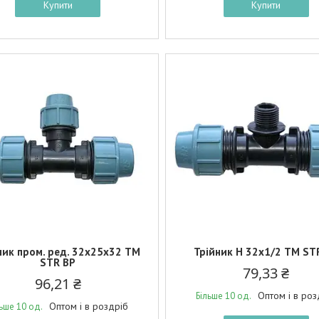
Купити
Купити
ник пром. ред. 32х25х32 ТМ
Трійник Н 32х1/2 ТМ ST
STR BP
79,33 ₴
96,21 ₴
Оптом і в роз
Більше 10 од.
Оптом і в роздріб
льше 10 од.