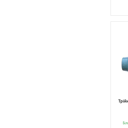
Трій
Бі