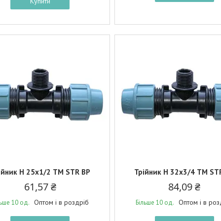
Купити
ійник Н 25х1/2 ТМ STR BP
Трійник Н 32х3/4 ТМ ST
61,57 ₴
84,09 ₴
Оптом і в роздріб
Оптом і в роз
льше 10 од.
Більше 10 од.