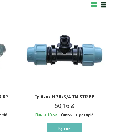
R BP
Трійник Н 20х3/4 ТМ STR BP
50,16 ₴
дріб
Оптом і в роздріб
Більше 10 од.
Купити