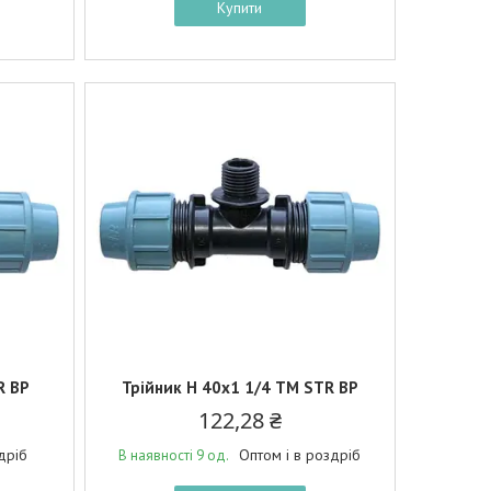
Купити
R BP
Трійник Н 40х1 1/4 ТМ STR BP
122,28 ₴
дріб
Оптом і в роздріб
В наявності 9 од.