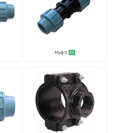
Муфті
89