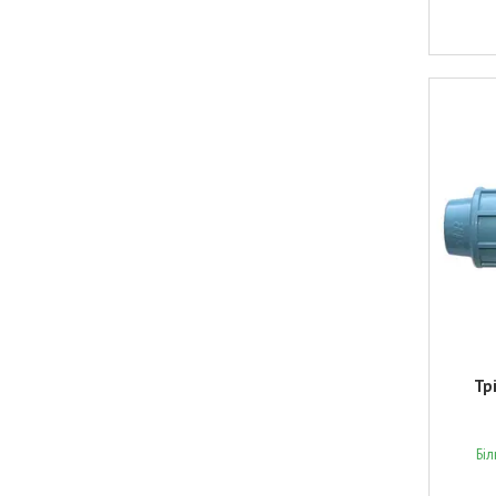
Тр
Бі