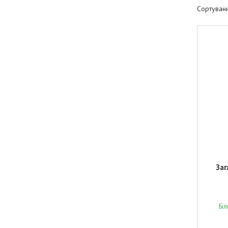
Заг
Бі