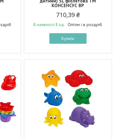
ТМ
дитини) SL фіолетова ТМ
КОНСЕНСУС BP
710,39 ₴
оздріб
Оптом і в роздріб
В наявності 8 од.
Купити