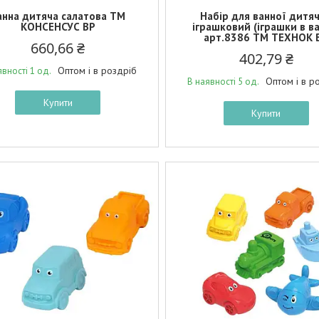
анна дитяча салатова ТМ
Набір для ванної дитя
КОНСЕНСУС BP
іграшковий (іграшки в ва
арт.8386 ТМ ТЕХНОК 
660,66 ₴
402,79 ₴
Оптом і в роздріб
явності 1 од.
Оптом і в р
В наявності 5 од.
Купити
Купити