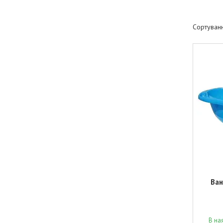
Ван
В на