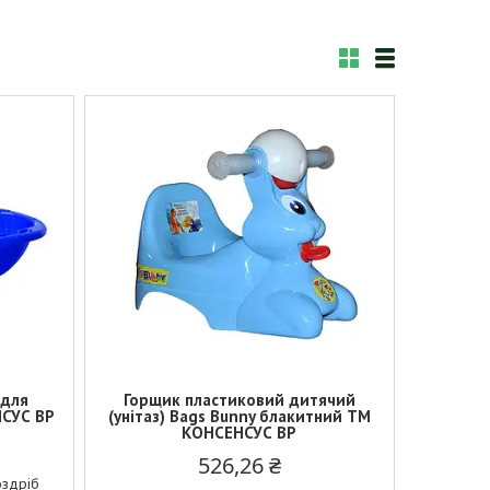
 для
Горщик пластиковий дитячий
НСУС BP
(унітаз) Bags Bunny блакитний ТМ
КОНСЕНСУС BP
526,26 ₴
оздріб