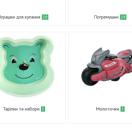
Іграшки для купання
Погремушки
20
29
Тарілки та набори
Молоточки
3
3