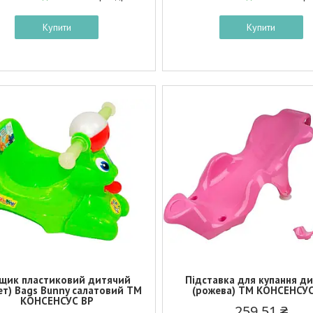
Купити
Купити
щик пластиковий дитячий
Підставка для купання д
ет) Bags Bunny салатовий ТМ
(рожева) ТМ КОНСЕНСУС
КОНСЕНСУС BP
259,51 ₴