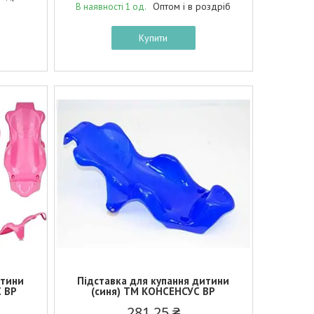
Оптом і в роздріб
В наявності 1 од.
Купити
итини
Підставка для купання дитини
 BP
(синя) ТМ КОНСЕНСУС BP
281,25 ₴