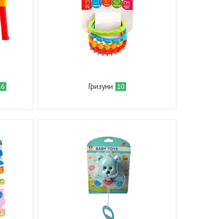
Гризуни
16
10