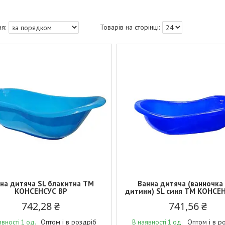
на дитяча SL блакитна ТМ
Ванна дитяча (ванночка
КОНСЕНСУС BP
дитини) SL синя ТМ КОНСЕ
742,28 ₴
741,56 ₴
Оптом і в роздріб
Оптом і в р
явності 1 од.
В наявності 1 од.