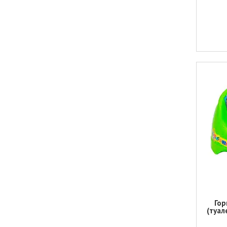
Гор
(туал