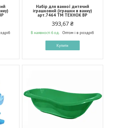
чий
Набір для ванної дитячий
нну)
іграшковий (іграшки в ванну)
BP
арт.7464 ТМ ТЕХНОК BP
393,67 ₴
оздріб
Оптом і в роздріб
В наявності 6 од.
Купити