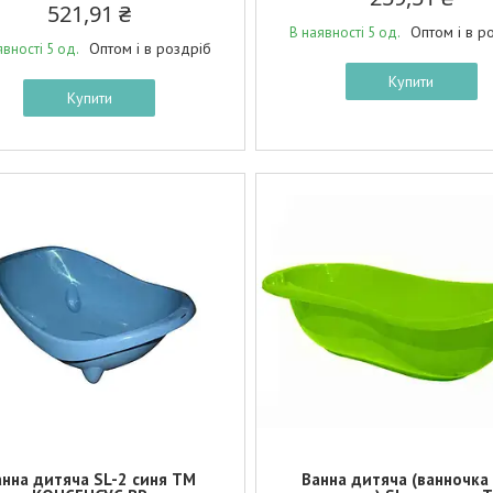
521,91 ₴
Оптом і в р
В наявності 5 од.
Оптом і в роздріб
явності 5 од.
Купити
Купити
нна дитяча SL-2 синя ТМ
Ванна дитяча (ванночка