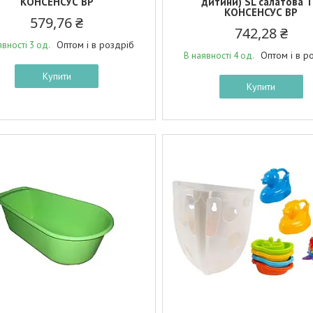
КОНСЕНСУС BP
дитини) SL салатова 
КОНСЕНСУС BP
579,76 ₴
742,28 ₴
Оптом і в роздріб
явності 3 од.
Оптом і в р
В наявності 4 од.
Купити
Купити