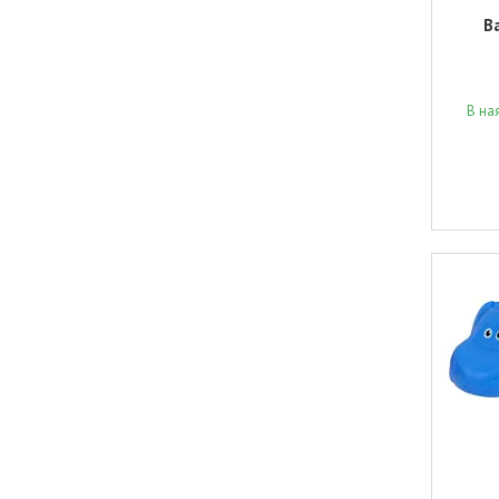
В
В на