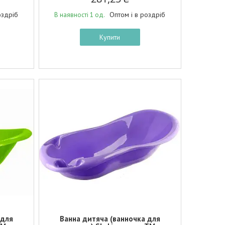
оздріб
Оптом і в роздріб
В наявності 1 од.
Купити
 для
Ванна дитяча (ванночка для