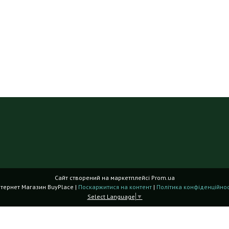
Сайт створений на маркетплейсі
Prom.ua
Інтернет Магазин BuyPlace |
Поскаржитися на контент
|
Політика конфіденційнос
Select Language
▼