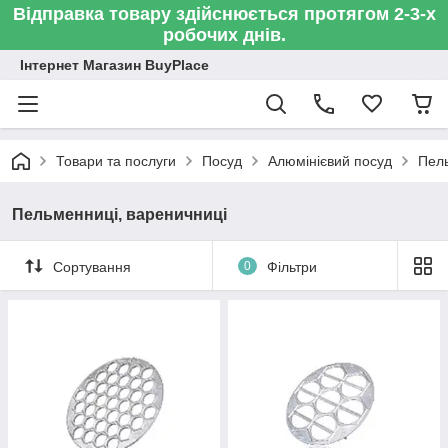
Відправка товару здійснюється протягом 2-3-х
робочих днів.
Інтернет Магазин BuyPlace
Товари та послуги
Посуд
Алюмінієвий посуд
Пель
Пельменниці, вареничниці
Сортування
0
Фільтри